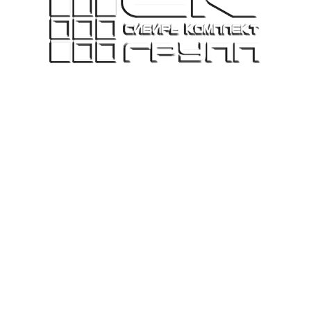
Магазин закрыт на профилактику
риносим свои извинения за временные неудобст